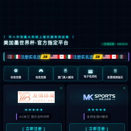

CH
EN
/