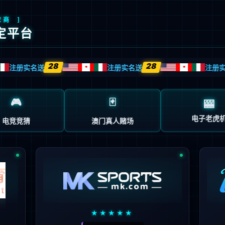
製品センター
維科について
ニュース動向
投資家向け情