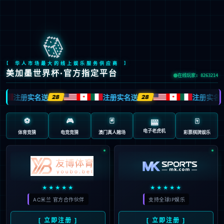

EN
/
JP