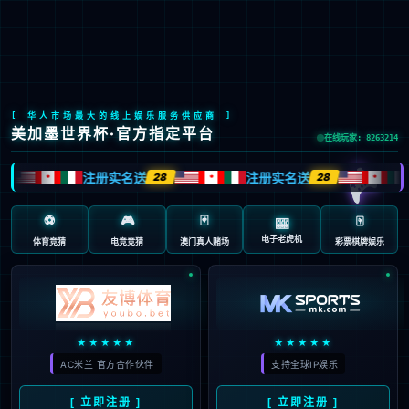

EN
/
JP