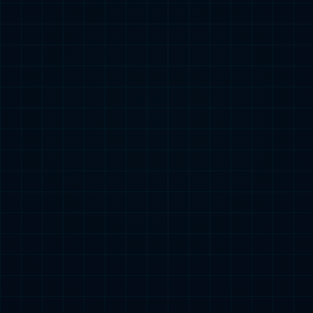
在这一确定性的技术趋势中，中国的产业化实
践已率先取得实质性突破。2026世界杯指定网站技
术作为国内钠电产业的领军企业，于2023年5月即
成功实现国内首条GWh级钠电池产线的量产，完成